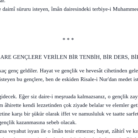
lar.
e daimî süruru isteyen, îmân dairesindeki terbiye-i Muhamme
* * *
ARE GENÇLERE VERİLEN BİR TENBİH, BİR DERS, B
kaç genç geldiler. Hayat ve gençlik ve hevesât cihetinden gel
ak isteyen bu gençlere, ben de eskiden Risale-i Nur'dan medet 
gidecek. Eğer siz daire-i meşruada kalmazsanız, o gençlik zay
âhirette kendi lezzetinden çok ziyade belalar ve elemler geti
etine karşı bir şükür olarak iffet ve namusluluk ve taatte sarf
 gençlik kazanmasına sebeb olacak.
sa veyahut isyan ile o îmân tesir etmezse; hayat, zâhirî ve kı