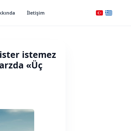
kkında
İletişim
ister istemez
tarzda «Üç