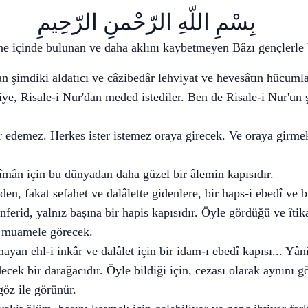
بِسْمِ اللّهِ الرّحْمنِ الرّحِيمِ
tne içinde bulunan ve daha aklını kaybetmeyen Bâzı gençlerle
an şimdiki aldatıcı ve câzibedâr lehviyat ve hevesâtın hücumla
iye, Risale-i Nur'dan meded istediler. Ben de Risale-i Nur'un
r edemez. Herkes ister istemez oraya girecek. Ve oraya girme
i îmân için bu dünyadan daha güzel bir âlemin kapısıdır.
eden, fakat sefahet ve dalâlette gidenlere, bir haps-i ebedî ve 
nferid, yalnız başına bir hapis kapısıdır. Öyle gördüğü ve îtika
le muamele görecek.
yan ehl-i inkâr ve dalâlet için bir idam-ı ebedî kapısı... Yâ
ecek bir darağacıdır. Öyle bildiği için, cezası olarak aynını g
 göz ile görünür.