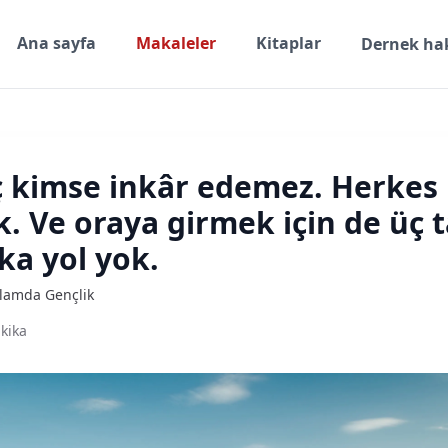
Ana sayfa
Makaleler
Kitaplar
Dernek ha
iç kimse inkâr edemez. Herkes 
k. Ve oraya girmek için de üç 
ka yol yok.
slamda Gençlik
kika