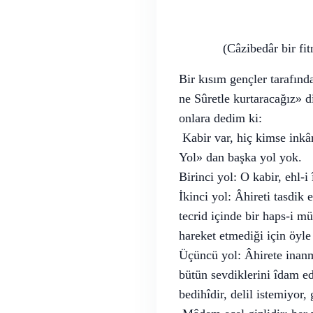
(Câzibedâr bir fi
Bir kısım gençler tarafınd
ne Sûretle kurtaracağız» d
onlara dedim ki:
Kabir var, hiç kimse inkâ
Yol» dan başka yol yok.
Birinci yol: O kabir, ehl-
İkinci yol: Âhireti tasdik 
tecrid içinde bir haps-i mü
hareket etmediği için öy
Üçüncü yol: Âhirete inanma
bütün sevdiklerini îdam ed
bedihîdir, delil istemiyor,