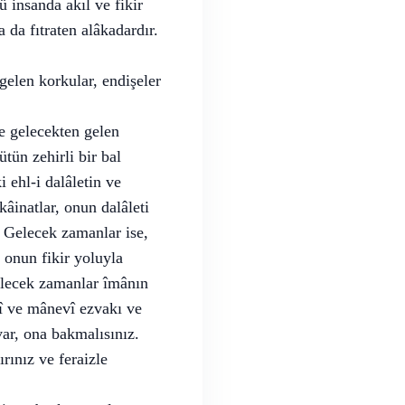
ü insanda akıl ve fikir
da fıtraten alâkadardır.
gelen korkular, endişeler
ve gelecekten gelen
ütün zehirli bir bal
 ehl-i dalâletin ve
âinatlar, onun dalâleti
. Gelecek zamanlar ise,
 onun fikir yoluyla
elecek zamanlar îmânın
vî ve mânevî ezvakı ve
var, ona bakmalısınız.
ırınız ve feraizle