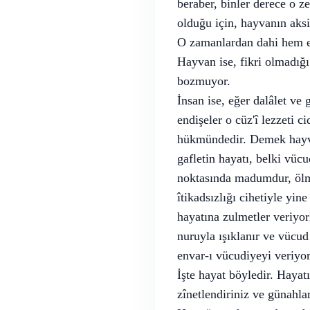
beraber, binler derece o z
olduğu için, hayvanın aksi
O zamanlardan dahi hem el
Hayvan ise, fikri olmadığı
bozmuyor.
İnsan ise, eğer dalâlet ve
endişeler o cüz'î lezzeti c
hükmündedir. Demek hayvan
gafletin hayatı, belki vüc
noktasında madumdur, ölmüş
îtikadsızlığı cihetiyle yi
hayatına zulmetler veriyo
nuruyla ışıklanır ve vücud
envar-ı vücudiyeyi veriyor
İşte hayat böyledir. Hayatı
zînetlendiriniz ve günah