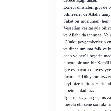
derece aşağı düşer.
Ecnebi dinsizleri gibi de 
bilmeseler de Allah'ı tanıy
Fakat bir müslüman; hem 
Vesselâm vasıtasıyla biliy
ve Allah'ı da tanımaz. Ve
Çünkü peygamberlerin en â
ve dince umuma faik ve büt
eden ve nev'-i beşerin medâ
cihette bir nur, bir Kem
İşte ey hayat-ı dünyeviyye
bîçareler! Dünyanın lezzeti
keyfinize kâfidir. Haricin
elbette anladınız.
Eğer mâzi, yâni geçmiş zam
meselâ elli sene sonraki ha