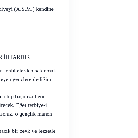
diyeyi (A.S.M.) kendine
İR İHTARDIR
en tehlikelerden sakınmak
isteyen gençlere dediğim
i' olup başınıza hem
recek. Eğer terbiye-i
etseniz, o gençlik mânen
sacık bir zevk ve lezzetle