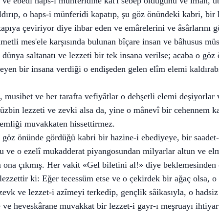
 ve ebedî haps-i münferidine kat'î sebep olduğunu ve îman, u
ldırıp, o haps-i münferidi kapatıp, şu göz önündeki kabri, bir 
kapıya çeviriyor diye ihbar eden ve emârelerini ve âsârlarını g
zametli mes'ele karşısında bulunan bîçare insan ve bâhusus m
dünya saltanatı ve lezzeti bir tek insana verilse; acaba o göz
eyen bir insana verdiği o endişeden gelen elîm elemi kaldırab
 musibet ve her tarafta vefiyâtlar o dehşetli elemi deşiyorlar v
 yüzbin lezzeti ve zevki alsa da, yine o mânevî bir cehennem k
rsemliği muvakkaten hissettirmez.
göz önünde gördüğü kabri bir hazine-i ebediyeye, bir saadet-
u ve o ezelî mukadderat piyangosundan milyarlar altun ve elm
a ona çıkmış. Her vakit «Gel biletini al!» diye beklemesinden d
lezzettir ki: Eğer tecessüm etse ve o çekirdek bir ağaç olsa, 
evk ve lezzet-i azîmeyi terkedip, gençlik sâikasıyla, o hadsiz 
e ve heveskârane muvakkat bir lezzet-i gayr-ı meşruayı ihtiy