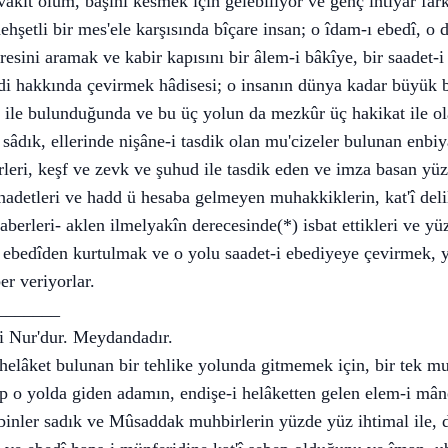
akit ölüm, başını kesmek için gelebiliyor ve genç ihtiyar far
şetli bir mes'ele karşısında bîçare insan; o îdam-ı ebedî, o d
sini aramak ve kabir kapısını bir âlem-i bâkîye, bir saadet-
di hakkında çevirmek hâdisesi; o insanın dünya kadar büyük b
l ile bulunduğunda ve bu üç yolun da mezkûr üç hakikat ile ol
sâdık, ellerinde nişâne-i tasdik olan mu'cizeler bulunan enbiy
rleri, keşf ve zevk ve şuhud ile tasdik eden ve imza basan yü
hadetleri ve hadd ü hesaba gelmeyen muhakkiklerin, kat'î delil
haberleri- aklen ilmelyakîn derecesinde(*) isbat ettikleri ve 
ı ebedîden kurtulmak ve o yolu saadet-i ebediyeye çevirmek, y
ber veriyorlar.
________
e-i Nur'dur. Meydandadır.
helâket bulunan bir tehlike yolunda gitmemek için, bir tek mu
 o yolda giden adamın, endişe-i helâketten gelen elem-i mân
binler sadık ve Mûsaddak muhbirlerin yüzde yüz ihtimal ile, d