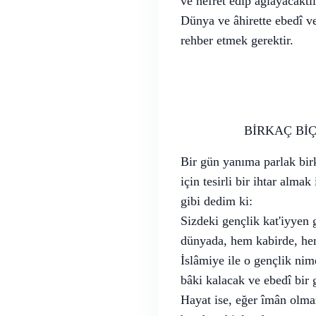
ve nefret edip ağlayacaktı
Dünya ve âhirette ebedî v
rehber etmek gerektir.
BİRKAÇ BİÇ
Bir gün yanıma parlak bir
için tesirli bir ihtar alm
gibi dedim ki:
Sizdeki gençlik kat'iyyen 
dünyada, hem kabirde, hem 
İslâmiye ile o gençlik nim
bâki kalacak ve ebedî bir
Hayat ise, eğer îmân olmaz