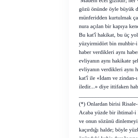
Mâdem ecel gizlidir; her v
gözü önünde öyle büyük deh
münferidden kurtulmak çare
nura açılan bir kapıya ken
Bu kat'î hakikat, bu üç yo
yüzyirmidört bin muhbir-i 
haber verdikleri aynı habe
evliyanın aynı hakikate şe
evliyanın verdikleri aynı 
kat'î ile «İdam ve zindan-
iledir...» diye ittifaken ha
____________________
(*) Onlardan birisi Risal
Acaba yüzde bir ihtimal-i 
ve onun sözünü dinlemeyip
kaçırdığı halde; böyle yüz