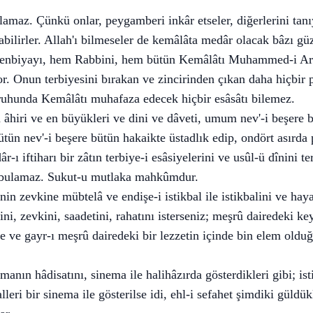
olamaz. Çünkü onlar, peygamberi inkâr etseler, diğerlerini tanı
abilirler. Allah'ı bilmeseler de kemâlâta medâr olacak bâzı güz
enbiyayı, hem Rabbini, hem bütün Kemâlâtı Muhammed-i Ara
or. Onun terbiyesini bırakan ve zincirinden çıkan daha hiçbir
 ruhunda Kemâlâtı muhafaza edecek hiçbir esâsâtı bilemez.
hiri ve en büyükleri ve dini ve dâveti, umum nev'-i beşere ba
ün nev'-i beşere bütün hakaikte üstadlık edip, ondört asırda p
r-ı iftiharı bir zâtın terbiye-i esâsiyelerini ve usûl-ü dînini te
âl bulamaz. Sukut-u mutlaka mahkûmdur.
nin zevkine mübtelâ ve endişe-i istikbal ile istikbalini ve hay
ni, zevkini, saadetini, rahatını isterseniz; meşrû dairedeki key
de ve gayr-ı meşrû dairedeki bir lezzetin içinde bin elem oldu
anın hâdisatını, sinema ile halihâzırda gösterdikleri gibi; ist
lleri bir sinema ile gösterilse idi, ehl-i sefahet şimdiki güldü