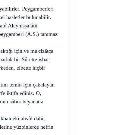
yabilirler. Peygamberleri
el hasletler bulunabilir.
bî Aleyhissalâtü
 peygamberi (A.S.) tanımaz
ktığı için ve mu'cizâtça
arlak bir Sûrette isbat
rkeden, elbette hiçbir
atını temin için çabalayan
fe iktifa ediniz. O,
ğunu sâbık beyanatta
ikbaldeki ahvâl dahi,
klerine yüzbinlerce nefrin