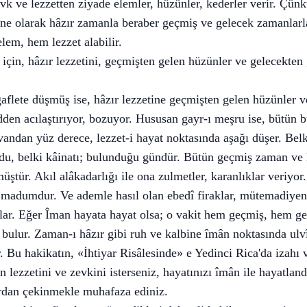
evk ve lezzetten ziyade elemler, hüzünler, kederler verir. Çünk
ne olarak hâzır zamanla beraber geçmiş ve gelecek zamanlarla 
em, hem lezzet alabilir.
 için, hâzır lezzetini, geçmişten gelen hüzünler ve gelecekten 
 gaflete düşmüş ise, hâzır lezzetine geçmişten gelen hüzünler 
idden acılaştırıyor, bozuyor. Hususan gayr-ı meşru ise, bütün b
dan yüz derece, lezzet-i hayat noktasında aşağı düşer. Belki
udu, belki kâinatı; bulunduğu gündür. Bütün geçmiş zaman ve k
tür. Akıl alâkadarlığı ile ona zulmetler, karanlıklar veriyor
ne madumdur. Ve ademle hasıl olan ebedî firaklar, mütemadiyen
rlar. Eğer Îman hayata hayat olsa; o vakit hem geçmiş, hem g
 bulur. Zaman-ı hâzır gibi ruh ve kalbine îmân noktasında ul
. Bu hakikatın, «İhtiyar Risâlesinde» e Yedinci Rica'da izahı 
n lezzetini ve zevkini isterseniz, hayatınızı îmân ile hayatland
lardan çekinmekle muhafaza ediniz.