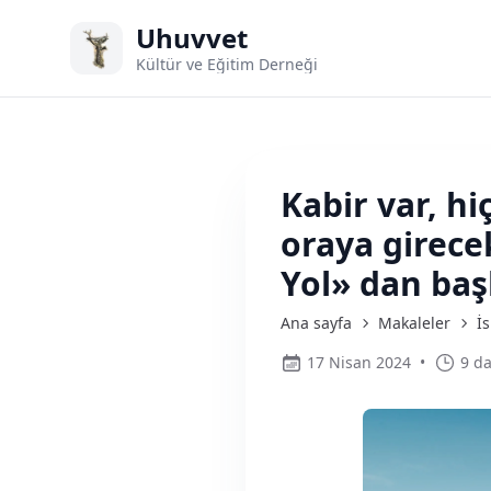
Uhuvvet
Kültür ve Eğitim Derneği
Kabir var, h
oraya girece
Yol» dan baş
Ana sayfa
Makaleler
İ
17 Nisan 2024
•
9 da