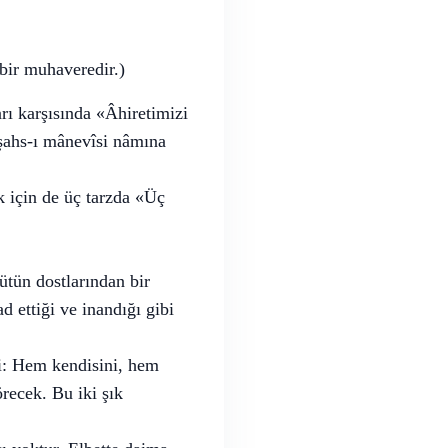
 bir muhaveredir.)
rı karşısında «Âhiretimizi
 şahs-ı mânevîsi nâmına
k için de üç tarzda «Üç
bütün dostlarından bir
d ettiği ve inandığı gibi
ni: Hem kendisini, hem
örecek. Bu iki şık