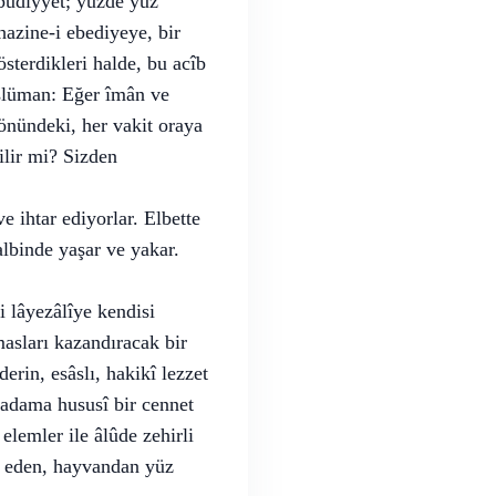
bûdiyyet; yüzde yüz
hazine-i ebediyeye, bir
österdikleri halde, bu acîb
üslüman: Eğer îmân ve
 önündeki, her vakit oraya
ilir mi? Sizden
e ihtar ediyorlar. Elbette
albinde yaşar ve yakar.
i lâyezâlîye kendisi
asları kazandıracak bir
erin, esâslı, hakikî lezzet
o adama hususî bir cennet
elemler ile âlûde zehirli
ar eden, hayvandan yüz