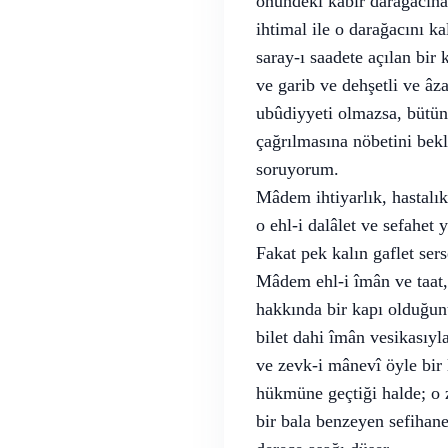
önündeki kabir darağacına
ihtimal ile o darağacını ka
saray-ı saadete açılan bir 
ve garib ve dehşetli ve â
ubûdiyyeti olmazsa, bütün 
çağrılmasına nöbetini bekl
soruyorum.
Mâdem ihtiyarlık, hastalık,
o ehl-i dalâlet ve sefahet
Fakat pek kalın gaflet se
Mâdem ehl-i îmân ve taat, 
hakkında bir kapı olduğun
bilet dahi îmân vesikasıyl
ve zevk-i mânevî öyle bir 
hükmüne geçtiği halde; o z
bir bala benzeyen sefihan