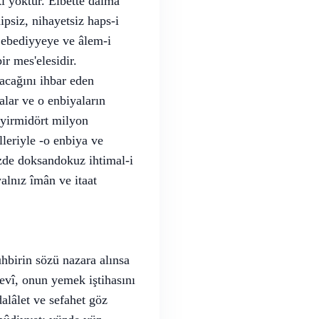
kı yoktur. Elbette daima
ipsiz, nihayetsiz haps-i
i ebediyyeye ve âlem-i
ir mes'elesidir.
acağını ihbar eden
alar ve o enbiyaların
zyirmidört milyon
leriyle -o enbiya ve
yüzde doksandokuz ihtimal-i
alnız îmân ve itaat
hbirin sözü nazara alınsa
evî, onun yemek iştihasını
alâlet ve sefahet göz