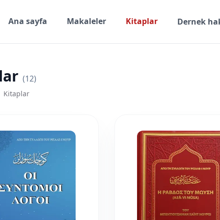
Ana sayfa
Makaleler
Kitaplar
Dernek ha
lar
(12)
Kitaplar