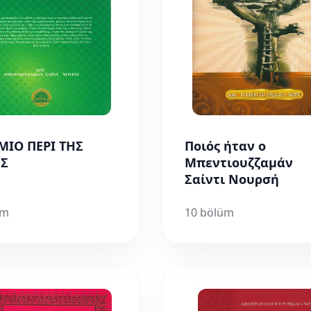
ΜΙΟ ΠΕΡΙ ΤΗΣ
Ποιός ήταν ο
Σ
Μπεντιουζζαμάν
Σαίντι Νουρσή
üm
10 bölüm