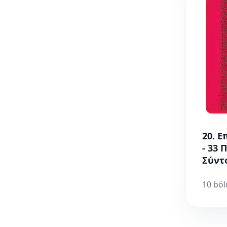
20. Ε
- 33 
Σύντ
10 bö