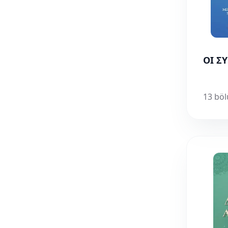
ΟΙ Σ
13 bö