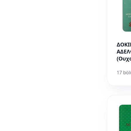
ΔΟΚΙ
ΑΔΕ
(Ουχ
17 bö