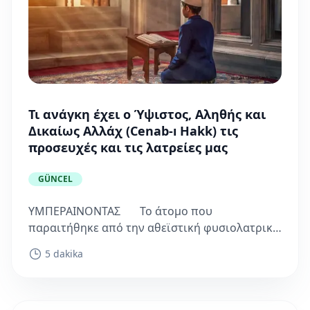
Τι ανάγκη έχει ο Ύψιστος, Αληθής και
Δικαίως Αλλάχ (Cenab-ı Hakk) τις
προσευχές και τις λατρείες μας
GÜNCEL
ΥΜΠΕΡΑΙΝΟΝΤΑΣ Το άτομο που
παραιτήθηκε από την αθεϊστική φυσιολατρική
αντίληψη, και είναι πλέον πιστός, δηλώνει το
5 dakika
εξής: Ελχάμντουλιλλάχ! [Δόξα τον...