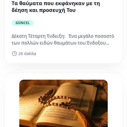
Tα θαύματα που εκφάνηκαν με τη
δέηση και προσευχή Του
GÜNCEL
Δέκατη Τέταρτη Ένδειξη: Ένα μεγάλο ποσοστό
των πολλών ειδών θαυμάτων του Ένδοξου
Απόστολου Σάλλελλαχου Αλεΐχι Ουεσελλέμ, (Η
26 dakika
ειρήνη και οι...