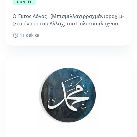
GÜNCEL
Ο Έκτος Λόγος [Μπισμιλλάχιρραχμάνιρραχίμ-
(Στο όνομα του Αλλάχ, του Πολυεύσπλαχνου
Ραχμάν, του Οικτίρμονος Ραχίμ) ] اِنَّ اللهَ اشْتَرٰى
11 dakika
مِنَ الْمُؤْمِنِينَ...