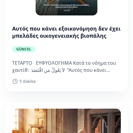
Αυτός που κάνει εξοικονόμηση δεν έχει
μπελάδες οικογενειακής βιοπάλης
GÜNCEL
ΤΕΤΑΡΤΟ ΕΥΦΥΟΛΟΓΗΜΑ Κατά το νόημα του
χαντίθ: لاَ يَعُولُ مَنِ اقْتَصَدَ “Αυτός που κάνει
εξοικονόμηση δεν έχει μπελάδες
5 dakika
οικογενειακής βιοπάλης”....