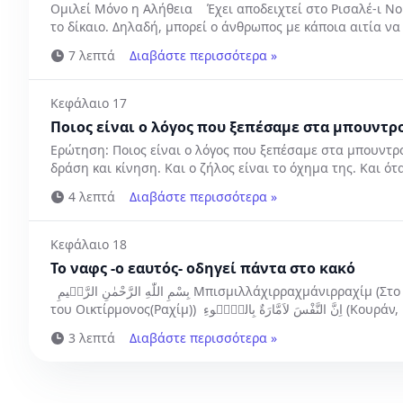
Ομιλεί Μόνο η Αλήθεια Έχει αποδειχτεί στο Ρισαλέ-ι Νο
το δίκαιο. Δηλαδή, μπορεί ο άνθρωπος με κάποια αιτία να 
7 λεπτά
Διαβάστε περισσότερα »
Κεφάλαιο 17
Ποιος είναι ο λόγος που ξεπέσαμε στα μπουντρ
Ερώτηση: Ποιος είναι ο λόγος που ξεπέσαμε στα μπουντρ
δράση και κίνηση. Και ο ζήλος είναι το όχημα της. Και ότα
4 λεπτά
Διαβάστε περισσότερα »
Κεφάλαιο 18
Το ναφς -ο εαυτός- οδηγεί πάντα στο κακό
بِسْمِ اللّٰهِ الرَّحْمٰنِ الرَّحٖيمِ Μπισμιλλάχιρραχμάνιρραχίμ (Στο όνομα του Αλλάχ, του Πολυεύσπλαχνου(Ραχμάν),
του Οικτίρμονος(Ραχίμ)) اِنَّ النَّفْسَ لاَمَّارَةٌ بِالسُّۤوءِ (Κουράν, Γιουσούφ,12: 53) Το νόημα του εδαφίου,
(Υποσημείωση)[1] «Το ναφς (ο εαυτός) οδηγεί...
3 λεπτά
Διαβάστε περισσότερα »