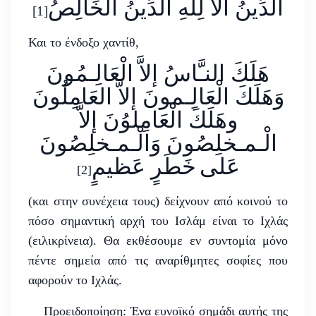
الدِّينُ اَلاَ لِلّٰهِ الدِّينُ الْخَالِصُ
[1]
Και το ένδοξο χαντίθ,
هَلَكَ النـَّاسُ إلاَّ الْعَالِـمُونَ
وَهَلَكَ الْعَالِـمونَ إلاَّ العَامِلُونَ
وهَلَكَ الْعَامِلوُنَ إلاَّ
الْـمـخلِصُونَ وَالْـمـخلِصُونَ
عَلى
خَطَرٍ عَظيمٍ
[2]
(και στην συνέχεια τους) δείχνουν από κοινού το
πόσο σημαντική αρχή του Ισλάμ είναι το Ιχλάς
(ειλικρίνεια). Θα εκθέσουμε εν συντομία μόνο
πέντε σημεία από τις αναρίθμητες σοφίες που
αφορούν το Ιχλάς.
Προειδοποίηση: Ένα ευνοϊκό σημάδι αυτής της