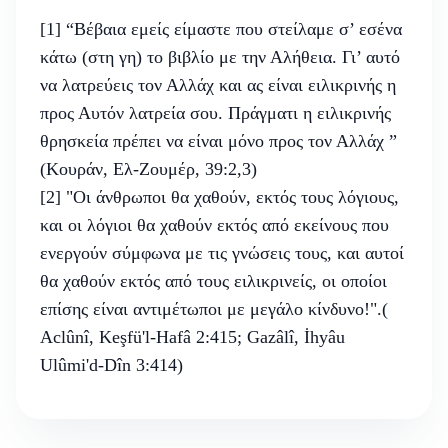
[1] “Βέβαια εμείς είμαστε που στείλαμε σ’ εσένα
κάτω (στη γη) το βιβλίο με την Αλήθεια. Γι’ αυτό
να λατρεύεις τον Αλλάχ και ας είναι ειλικρινής η
προς Αυτόν λατρεία σου. Πράγματι η ειλικρινής
θρησκεία πρέπει να είναι μόνο προς τον Αλλάχ ”
(Κουράν, Ελ-Ζουμέρ, 39:2,3)
[2] "Οι άνθρωποι θα χαθούν, εκτός τους λόγιους,
και οι λόγιοι θα χαθούν εκτός από εκείνους που
ενεργούν σύμφωνα με τις γνώσεις τους, και αυτοί
θα χαθούν εκτός από τους ειλικρινείς, οι οποίοι
επίσης είναι αντιμέτωποι με μεγάλο κίνδυνο!".(
Aclûnî, Keşfü'l-Hafâ 2:415; Gazâlî, İhyâu
Ulûmi'd-Dîn 3:414)