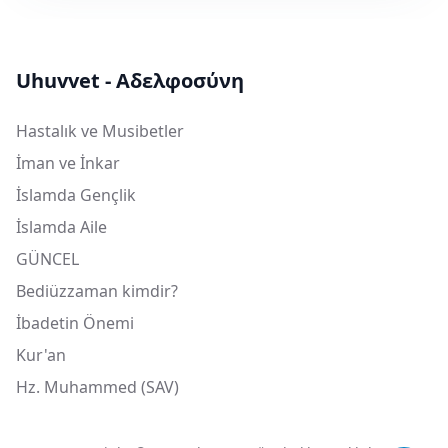
Uhuvvet - Αδελφοσύνη
Hastalık ve Musibetler
İman ve İnkar
İslamda Gençlik
İslamda Aile
GÜNCEL
Bediüzzaman kimdir?
İbadetin Önemi
Kur'an
Hz. Muhammed (SAV)