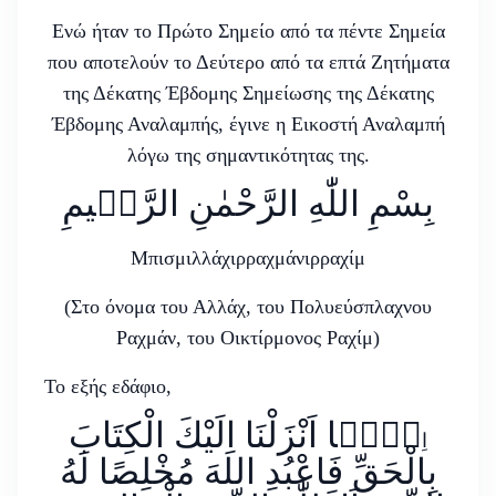
Ενώ ήταν το Πρώτο Σημείο από τα πέντε Σημεία
που αποτελούν το Δεύτερο από τα επτά Ζητήματα
της Δέκατης Έβδομης Σημείωσης της Δέκατης
Έβδομης Αναλαμπής, έγινε η Εικοστή Αναλαμπή
λόγω της σημαντικότητας της.
ﺑِﺴْﻢِ ﺍﻟﻠّٰﻪِ ﺍﻟﺮَّﺣْﻤٰﻦِ ﺍﻟﺮَّﺣٖﻴﻢِ
Μπισμιλλάχιρραχμάνιρραχίμ
(Στο όνομα του Αλλάχ, του Πολυεύσπλαχνου
Ραχμάν, του Οικτίρμονος Ραχίμ)
Το εξής εδάφιο,
نَّۤا اَنْزَلْنَا اِلَيْكَ الْكِتَابَ
اِ
بِالْحَقِّ فَاعْبُدِ اللهَ مُخْلِصًا لَهُ